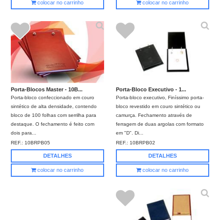
colocar no carrinho
colocar no carrinho
Porta-Bloco Executivo - 1...
Porta-Blocos Master - 10B...
Porta-bloco executivo, Finíssimo porta-
Porta-bloco confeccionado em couro
bloco revestido em couro sintético ou
sintético de alta densidade, contendo
camurça. Fechamento através de
bloco de 100 folhas com serrilha para
ferragem de duas argolas com formato
destaque. O fechamento é feito com
em "D". Di...
dois para...
REF.:
10BRPB02
REF.:
10BRPB05
DETALHES
DETALHES
colocar no carrinho
colocar no carrinho