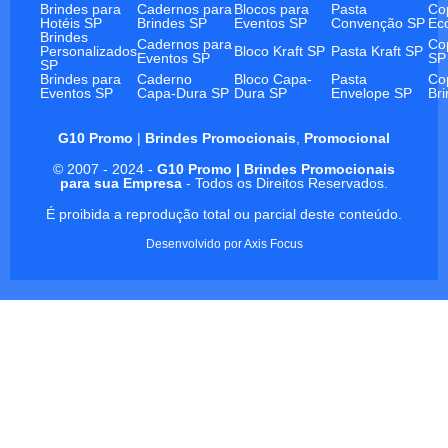
Brindes para
Cadernos para
Blocos para
Pasta
Co
Hotéis SP
Brindes SP
Eventos SP
Convenção SP
Ec
Brindes
Cadernos para
Co
Personalizados
Bloco Kraft SP
Pasta Kraft SP
Eventos SP
SP
SP
Brindes para
Caderno
Bloco Capa-
Pasta
Co
Eventos SP
Capa-Dura SP
Dura SP
Envelope SP
Br
G10 Promo
|
Brindes Promocionais
,
Promocional
© 2007 - 2024 -
G10 Promo | Brindes Promocionais
para sua Empresa
- Todos os Direitos Reservados.
É proibida a reprodução total ou parcial deste conteúdo.
Desenvolvido por
Axis Focus