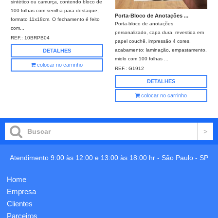
sintético ou camurça, contendo bloco de
100 folhas com serrilha para destaque,
Porta-Bloco de Anotações ...
formato 11x18cm. O fechamento é feito
Porta-bloco de anotações
com...
personalizado, capa dura, revestida em
REF.:
10BRPB04
papel couchê, impressão 4 cores,
acabamento: laminação, empastamento,
DETALHES
miolo com 100 folhas ...
colocar no carrinho
REF.:
G1912
DETALHES
colocar no carrinho
Atendimento 9:00 às 12:00 e 13:00 às 18:00 hr -
São Paulo
-
SP
Home
Empresa
Clientes
Parceiros