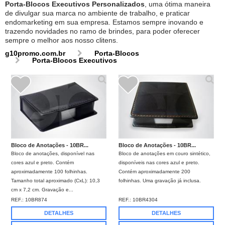
Porta-Blocos Executivos Personalizados
, uma ótima maneira
de divulgar sua marca no ambiente de trabalho, e praticar
endomarketing em sua empresa. Estamos sempre inovando e
trazendo novidades no ramo de brindes, para poder oferecer
sempre o melhor aos nosso clitens.
g10promo.com.br
Porta-Blocos
Porta-Blocos Executivos
Bloco de Anotações - 10BR...
Bloco de Anotações - 10BR...
Bloco de anotações, disponível nas
Bloco de anotações em couro sintético,
cores azul e preto. Contém
disponíveis nas cores azul e preto.
aproximadamente 100 folhinhas.
Contém aproximadamente 200
Tamanho total aproximado (CxL): 10,3
folhinhas. Uma gravação já inclusa.
cm x 7,2 cm. Gravação e...
REF.:
10BR874
REF.:
10BR4304
DETALHES
DETALHES