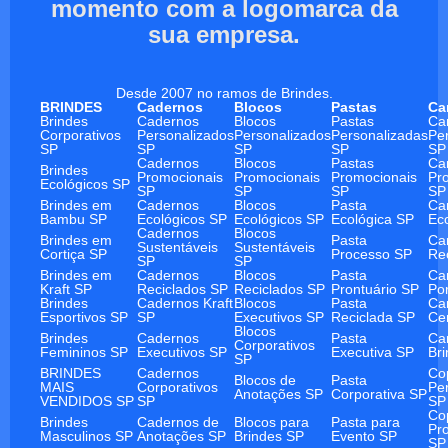
momento com a logomarca da
sua empresa.
Desde 2007 no ramos de Brindes.
BRINDES
Cadernos
Blocos
Pastas
Ca
Brindes
Cadernos
Blocos
Pastas
Ca
Corporativos
Personalizados
Personalizados
Personalizadas
Pe
SP
SP
SP
SP
SP
Cadernos
Blocos
Pastas
Ca
Brindes
Promocionais
Promocionais
Promocionais
Pr
Ecológicos SP
SP
SP
SP
SP
Brindes em
Cadernos
Blocos
Pasta
Ca
Bambu SP
Ecológicos SP
Ecológicos SP
Ecológica SP
Ec
Cadernos
Blocos
Brindes em
Pasta
Ca
Sustentáveis
Sustentáveis
Cortiça SP
Processo SP
Re
SP
SP
Brindes em
Cadernos
Blocos
Pasta
Ca
Kraft SP
Reciclados SP
Reciclados SP
Prontuário SP
Po
Brindes
Cadernos Kraft
Blocos
Pasta
Ca
Esportivos SP
SP
Executivos SP
Reciclada SP
Ce
Blocos
Brindes
Cadernos
Pasta
Ca
Corporativos
Femininos SP
Executivos SP
Executiva SP
Br
SP
BRINDES
Cadernos
Co
Blocos de
Pasta
MAIS
Corporativos
Pe
Anotações SP
Corporativa SP
VENDIDOS SP
SP
SP
Co
Brindes
Cadernos de
Blocos para
Pasta para
Pr
Masculinos SP
Anotações SP
Brindes SP
Evento SP
SP