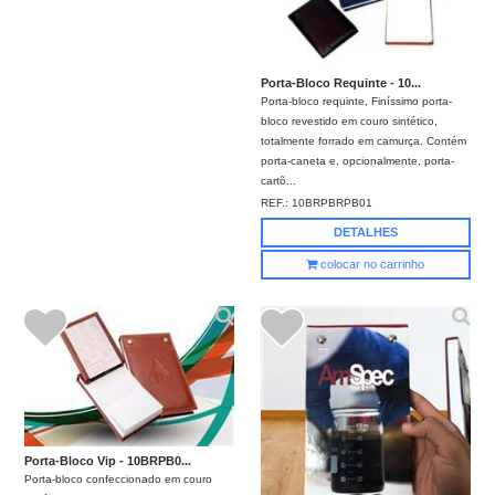
Porta-Bloco Requinte - 10...
Porta-bloco requinte, Finíssimo porta-
bloco revestido em couro sintético,
totalmente forrado em camurça. Contém
porta-caneta e, opcionalmente, porta-
cartõ...
REF.:
10BRPBRPB01
DETALHES
colocar no carrinho
Porta-Bloco Vip - 10BRPB0...
Porta-bloco confeccionado em couro