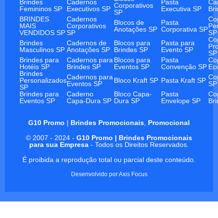
Brindes
Cadernos
Pasta
Ca
Corporativos
Femininos SP
Executivos SP
Executiva SP
Br
SP
BRINDES
Cadernos
Co
Blocos de
Pasta
MAIS
Corporativos
Pe
Anotações SP
Corporativa SP
VENDIDOS SP
SP
SP
Co
Brindes
Cadernos de
Blocos para
Pasta para
Pr
Masculinos SP
Anotações SP
Brindes SP
Evento SP
SP
Brindes para
Cadernos para
Blocos para
Pasta
Co
Hotéis SP
Brindes SP
Eventos SP
Convenção SP
Ec
Brindes
Cadernos para
Co
Personalizados
Bloco Kraft SP
Pasta Kraft SP
Eventos SP
SP
SP
Brindes para
Caderno
Bloco Capa-
Pasta
Co
Eventos SP
Capa-Dura SP
Dura SP
Envelope SP
Br
G10 Promo
|
Brindes Promocionais
,
Promocional
© 2007 - 2024 -
G10 Promo | Brindes Promocionais
para sua Empresa
- Todos os Direitos Reservados.
É proibida a reprodução total ou parcial deste conteúdo.
Desenvolvido por
Axis Focus