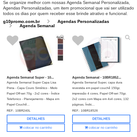
Se organize melhor com nossas Agenda Semanal Personalizada,
Agendas Personalizadas, um item promocional que vai ser utilizado
todos os dias por quem receber esse brinde atrativo e funcional.
g10promo.com.br
Agendas Personalizadas
Agenda Semanal
Agenda Semanal Super - 10...
Agenda Semanal - 10BR1852...
Agenda Semanal Super Capa Lisa
Agenda Semanal Super, capa dura
Preta - Capa Couro Sintético - Miolo
revestida em papel couchê 150gr,
Papel Off-set 70g - 2x2 cores - Índice
impressão 4 cores, Papel Off-set 70gr,
Telefonico - Planejamento - Mapa em
2x2 cores com Mapa em 4x4 cores, 132
Papel Couchê...
páginas, Índic...
REF.:
10BR240L
REF.:
10BR18526
DETALHES
DETALHES
colocar no carrinho
colocar no carrinho