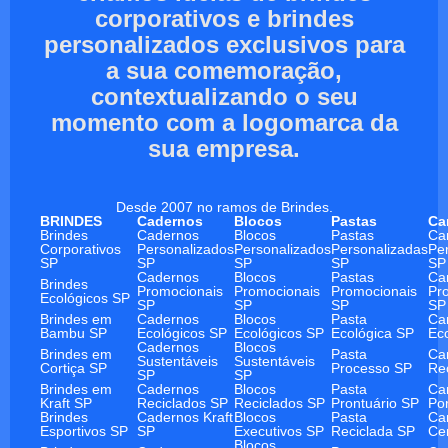
corporativos e brindes
personalizados exclusivos para
a sua comemoração,
contextualizando o seu
momento com a logomarca da
sua empresa.
Desde 2007 no ramos de Brindes.
BRINDES
Cadernos
Blocos
Pastas
Ca
Brindes
Cadernos
Blocos
Pastas
Ca
Corporativos
Personalizados
Personalizados
Personalizadas
Pe
SP
SP
SP
SP
SP
Cadernos
Blocos
Pastas
Ca
Brindes
Promocionais
Promocionais
Promocionais
Pr
Ecológicos SP
SP
SP
SP
SP
Brindes em
Cadernos
Blocos
Pasta
Ca
Bambu SP
Ecológicos SP
Ecológicos SP
Ecológica SP
Ec
Cadernos
Blocos
Brindes em
Pasta
Ca
Sustentáveis
Sustentáveis
Cortiça SP
Processo SP
Re
SP
SP
Brindes em
Cadernos
Blocos
Pasta
Ca
Kraft SP
Reciclados SP
Reciclados SP
Prontuário SP
Po
Brindes
Cadernos Kraft
Blocos
Pasta
Ca
Esportivos SP
SP
Executivos SP
Reciclada SP
Ce
Blocos