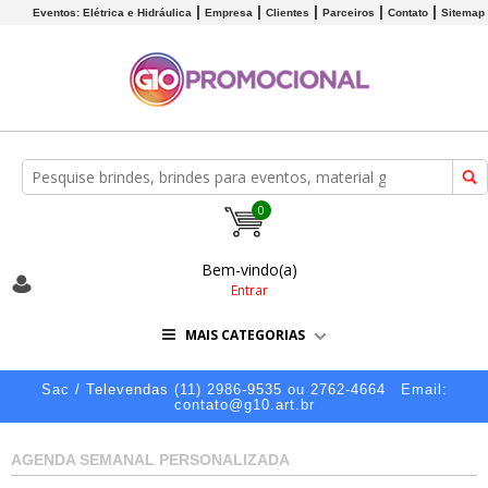
Eventos: Elétrica e Hidráulica
Empresa
Clientes
Parceiros
Contato
Sitemap
0
Bem-vindo(a)
Entrar
MAIS CATEGORIAS
Sac / Televendas (11) 2986-9535 ou 2762-4664
Email:
contato@g10.art.br
AGENDA SEMANAL PERSONALIZADA