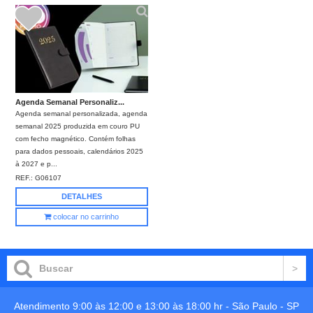
Agenda Semanal Personaliz...
Agenda semanal personalizada, agenda
semanal 2025 produzida em couro PU
com fecho magnético. Contém folhas
para dados pessoais, calendários 2025
à 2027 e p...
REF.:
G06107
DETALHES
colocar no carrinho
Atendimento 9:00 às 12:00 e 13:00 às 18:00 hr -
São Paulo
-
SP