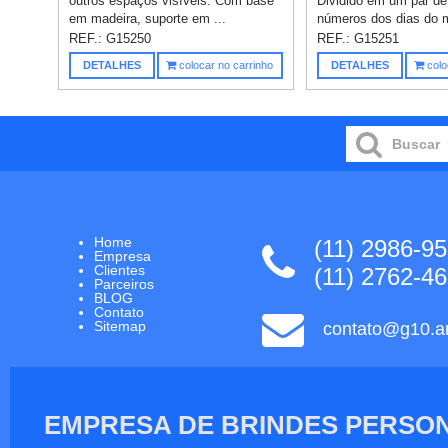
outros espaços visíveis. Com base
Dividido em um par d
em madeira, suporte em ...
números dos dias do m
REF.:
G15250
REF.:
G15251
DETALHES
colocar no carrinho
DETALHES
colo
Home
(11) 2986-9
Empresa
Clientes
(11) 2762-4
Parceiros
BLOG
Contato
Sitemap
contato@g10.ar
EMPRESA DE BRINDES PERSON