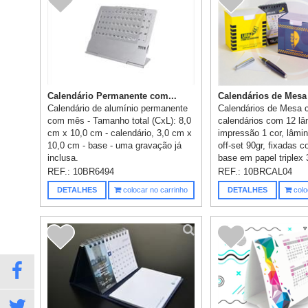
Calendário Permanente com...
Calendários de Mesa
Calendário de alumínio permanente
Calendários de Mesa 
com mês - Tamanho total (CxL): 8,0
calendários com 12 lâ
cm x 10,0 cm - calendário, 3,0 cm x
impressão 1 cor, lâmi
10,0 cm - base - uma gravação já
off-set 90gr, fixadas c
inclusa.
base em papel triplex 3
REF.:
10BR6494
REF.:
10BRCAL04
DETALHES
colocar no carrinho
DETALHES
colo