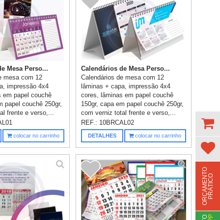
de Mesa Perso...
Calendários de Mesa Perso...
de mesa com 12
Calendários de mesa com 12
a, impressão 4x4
lâminas + capa, impressão 4x4
s em papel couchê
cores, lâminas em papel couchê
m papel couchê 250gr,
150gr, capa em papel couchê 250gr,
l frente e verso,...
com verniz total frente e verso,...
AL01
REF.:
10BRCAL02
colocar no carrinho
DETALHES
colocar no carrinho
O
R
Ç
A
M
E
N
T
O
P
R
Á
T
I
C
O