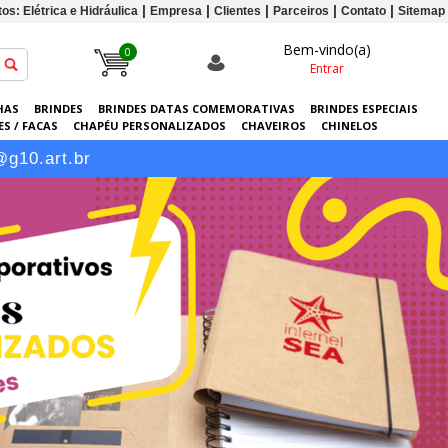
os: Elétrica e Hidráulica
Empresa
Clientes
Parceiros
Contato
Sitemap
Bem-vindo(a)
0
Entrar
HAS
BRINDES
BRINDES DATAS COMEMORATIVAS
BRINDES ESPECIAIS
S / FACAS
CHAPÉU PERSONALIZADOS
CHAVEIROS
CHINELOS
ERSONALIZADAS
GRÁFICA
GUARDA-CHUVAS
KITS
LANÇAMENTOS
@g10.art.br