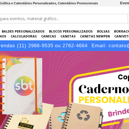
Event
ráfica e Calendários Personalizados, Calendários Promocionais
BALDES PERSONALIZADOS
BLOCOS PERSONALIZADOS
BOLSAS
BORRAC
NOS
CALCULADORAS
CANECAS
CANETAS
CANETAS NEWPEN
CANIVETE
POS
ELETRÔNICOS
EMBALAGENS
ESCRITÓRIO
EVENTOS
GARRAFAS P
vendas (11) 2986-9535 ou 2762-4664
Email:
contato
LÁPIS