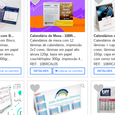
 com B...
Calendário de Mesa - 10BR...
Calendários 
com Bloco,
Calendários de mesa com 12
Calendários 
minas,
lâminas de calendários, impressão
lâminas + cap
nas em papel
2x2 cores, lâminas em papel alto
cores, lâmina
om wire-o,
alvura 120gr, base em papel
150gr, capa e
00gr,...
couchê/triplex 300gr, impressão 4...
com verniz tota
REF.:
10BRCAL05
REF.:
10BRC
car no carrinho
DETALHES
colocar no carrinho
DETALHES