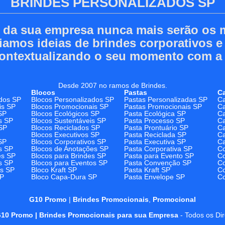
BRINDES PERSONALIZADOS SP
s da sua empresa nunca mais serão os
riamos ideias de brindes corporativos 
ontextualizando o seu momento com a
Desde 2007 no ramos de Brindes.
Blocos
Pastas
C
dos SP
Blocos Personalizados SP
Pastas Personalizadas SP
Ca
is SP
Blocos Promocionais SP
Pastas Promocionais SP
Ca
SP
Blocos Ecológicos SP
Pasta Ecológica SP
Ca
s SP
Blocos Sustentáveis SP
Pasta Processo SP
Ca
SP
Blocos Reciclados SP
Pasta Prontuário SP
Ca
Blocos Executivos SP
Pasta Reciclada SP
C
SP
Blocos Corporativos SP
Pasta Executiva SP
Ca
s SP
Blocos de Anotações SP
Pasta Corporativa SP
Co
es SP
Blocos para Brindes SP
Pasta para Evento SP
Co
s SP
Blocos para Eventos SP
Pasta Convenção SP
Co
os SP
Bloco Kraft SP
Pasta Kraft SP
Co
SP
Bloco Capa-Dura SP
Pasta Envelope SP
Co
G10 Promo
|
Brindes Promocionais
,
Promocional
10 Promo | Brindes Promocionais para sua Empresa
- Todos os Di