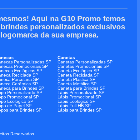
 mesmos! Aqui na G10 Promo temos
e brindes personalizados exclusivos
 logomarca da sua empresa.
anecas
Canetas
necas Personalizadas SP
Canetas Personalizadas SP
necas Promocionais SP
Canetas Promocionais SP
necas Ecológicas SP
Caneta Ecológica SP
neca Reciclada SP
Caneta Reciclada SP
neca Porcelana SP
Caneta Plástica SP
aneca Cerâmica SP
Caneta Metálica SP
neca para Brindes SP
Caneta para Brindes SP
po Personalizado SP
Lápis Personalizado SP
po Promocional SP
Lápis Promocional SP
po Ecológico SP
Lápis Ecológico SP
po de Papel SP
Lápis Full HB SP
pos para Brindes SP
Lápis para Brindes SP
reitos Reservados.