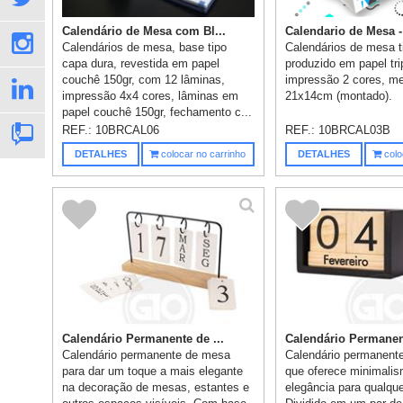
Calendário de Mesa com Bl...
Calendario de Mesa -
Calendários de mesa, base tipo
Calendários de mesa ti
capa dura, revestida em papel
produzido em papel tri
couchê 150gr, com 12 lâminas,
impressão 2 cores, me
impressão 4x4 cores, lâminas em
21x14cm (montado).
papel couchê 150gr, fechamento c...
REF.:
10BRCAL06
REF.:
10BRCAL03B
DETALHES
colocar no carrinho
DETALHES
colo
Calendário Permanente de ...
Calendário Permanen
Calendário permanente de mesa
Calendário permanent
para dar um toque a mais elegante
que oferece minimali
na decoração de mesas, estantes e
elegância para qualqu