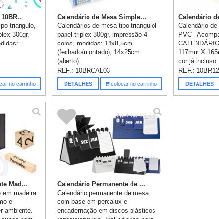
 10BR...
Calendário de Mesa Simple...
Calendário de
po triangulo,
Calendários de mesa tipo triangulol
Calendário d
plex 300gr,
papel triplex 300gr, impressão 4
PVC - Acomp
didas:
cores, medidas: 14x8,5cm
CALENDÁRIO -
(fechado/montado), 14x25cm
117mm X 165
(aberto).
cor já incluso.
REF.:
10BRCAL03
REF.:
10BR12
car no carrinho
DETALHES
colocar no carrinho
DETALHES
te Mad...
Calendário Permanente de ...
e em madeira
Calendário permanente de mesa
smo e
com base em percalux e
er ambiente.
encadernação em discos plásticos