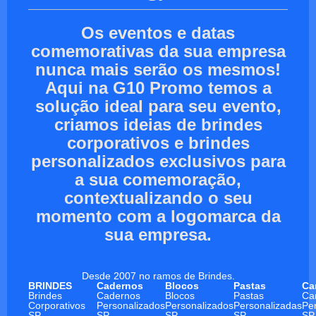
Os eventos e datas
comemorativas da sua empresa
nunca mais serão os mesmos!
Aqui na G10 Promo temos a
solução ideal para seu evento,
criamos ideias de brindes
corporativos e brindes
personalizados exclusivos para
a sua comemoração,
contextualizando o seu
momento com a logomarca da
sua empresa.
Desde 2007 no ramos de Brindes.
BRINDES
Cadernos
Blocos
Pastas
Ca
Brindes
Cadernos
Blocos
Pastas
Ca
Corporativos
Personalizados
Personalizados
Personalizadas
Pe
SP
SP
SP
SP
SP