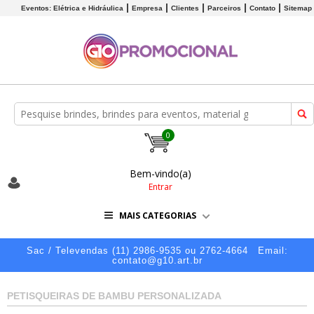
Eventos: Elétrica e Hidráulica
Empresa
Clientes
Parceiros
Contato
Sitemap
0
Bem-vindo(a)
Entrar
MAIS CATEGORIAS
Sac / Televendas (11) 2986-9535 ou 2762-4664
Email:
contato@g10.art.br
PETISQUEIRAS DE BAMBU PERSONALIZADA