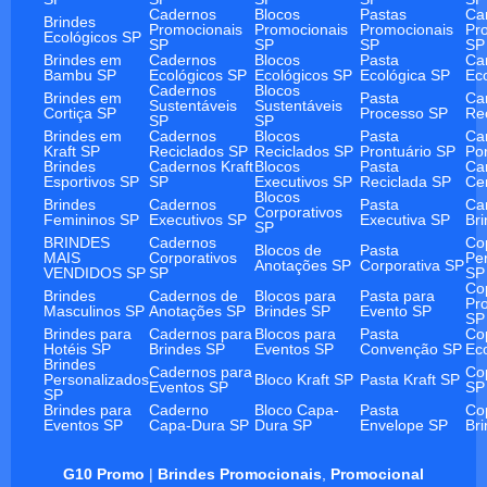
Cadernos
Blocos
Pastas
Ca
Brindes
Promocionais
Promocionais
Promocionais
Pr
Ecológicos SP
SP
SP
SP
SP
Brindes em
Cadernos
Blocos
Pasta
Ca
Bambu SP
Ecológicos SP
Ecológicos SP
Ecológica SP
Ec
Cadernos
Blocos
Brindes em
Pasta
Ca
Sustentáveis
Sustentáveis
Cortiça SP
Processo SP
Re
SP
SP
Brindes em
Cadernos
Blocos
Pasta
Ca
Kraft SP
Reciclados SP
Reciclados SP
Prontuário SP
Po
Brindes
Cadernos Kraft
Blocos
Pasta
Ca
Esportivos SP
SP
Executivos SP
Reciclada SP
Ce
Blocos
Brindes
Cadernos
Pasta
Ca
Corporativos
Femininos SP
Executivos SP
Executiva SP
Br
SP
BRINDES
Cadernos
Co
Blocos de
Pasta
MAIS
Corporativos
Pe
Anotações SP
Corporativa SP
VENDIDOS SP
SP
SP
Co
Brindes
Cadernos de
Blocos para
Pasta para
Pr
Masculinos SP
Anotações SP
Brindes SP
Evento SP
SP
Brindes para
Cadernos para
Blocos para
Pasta
Co
Hotéis SP
Brindes SP
Eventos SP
Convenção SP
Ec
Brindes
Cadernos para
Co
Personalizados
Bloco Kraft SP
Pasta Kraft SP
Eventos SP
SP
SP
Brindes para
Caderno
Bloco Capa-
Pasta
Co
Eventos SP
Capa-Dura SP
Dura SP
Envelope SP
Br
G10 Promo
|
Brindes Promocionais
,
Promocional