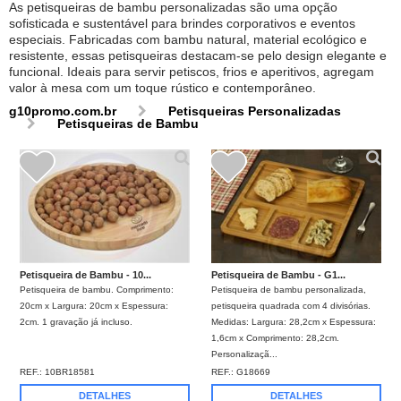
As petisqueiras de bambu personalizadas são uma opção
sofisticada e sustentável para brindes corporativos e eventos
especiais. Fabricadas com bambu natural, material ecológico e
resistente, essas petisqueiras destacam-se pelo design elegante e
funcional. Ideais para servir petiscos, frios e aperitivos, agregam
valor à mesa com um toque rústico e contemporâneo.
g10promo.com.br
Petisqueiras Personalizadas
Petisqueiras de Bambu
Petisqueira de Bambu - 10...
Petisqueira de Bambu - G1...
Petisqueira de bambu. Comprimento:
Petisqueira de bambu personalizada,
20cm x Largura: 20cm x Espessura:
petisqueira quadrada com 4 divisórias.
2cm. 1 gravação já incluso.
Medidas: Largura: 28,2cm x Espessura:
1,6cm x Comprimento: 28,2cm.
Personalizaçã...
REF.:
10BR18581
REF.:
G18669
DETALHES
DETALHES