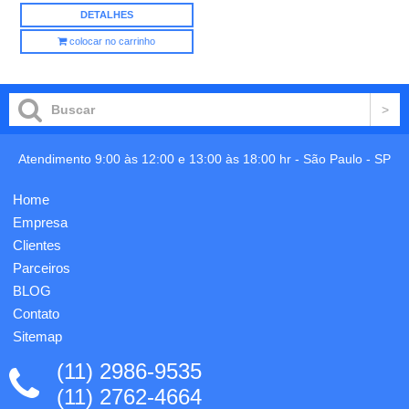
DETALHES
colocar no carrinho
Atendimento 9:00 às 12:00 e 13:00 às 18:00 hr -
São Paulo
-
SP
Home
Empresa
Clientes
Parceiros
BLOG
Contato
Sitemap
(11) 2986-9535
(11) 2762-4664