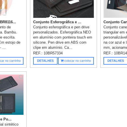
BR8116...
Conjunto Esferográfica e ...
Conjunto Cane
unto de
Conjunto esferográfica e pen drive
Conjunto canet
ira. Bambu.
personalizados. Esferográfica NEO
triangular em
e escrita.
em alumínio com ponteira touch em
personalizável
 Em estojo de
silicone. Pen drive em ABS com
na cor azul e l
 ...
clipe em alumínio. Ca...
mm, acioname
REF.:
10BR57334
REF.:
10BR14
car no carrinho
DETALHES
colocar no carrinho
DETALHES
e Po...
al sintético