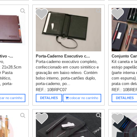
vo -...
Porta-Caderno Executivo c...
Conjunto Cane
vo,
Porta-caderno executivo completo,
Kit caneta e l
s: 21x28,5cm
confeccionado em couro sintético e
estojo papelã
r Pasta
gravação em baixo relevo. Contém
(parte interna
tético,
bolso interno, porta-cartões duplo,
com espuma). 
, porta-
porta-caderno, po...
prata com deta
REF.:
10BRPC07
REF.:
10BRE
car no carrinho
DETALHES
colocar no carrinho
DETALHES