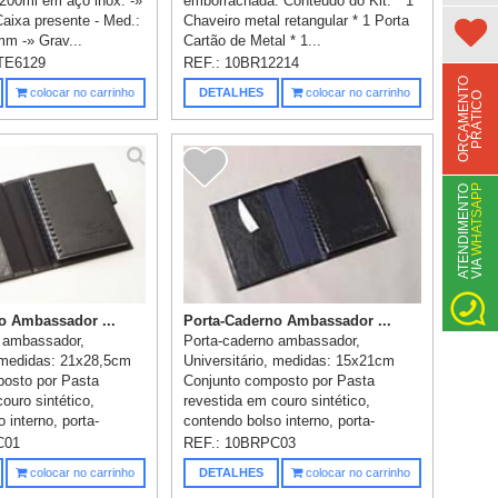
200ml em aço inox. -»
emborrachada. Conteúdo do Kit: * 1
ixa presente - Med.:
Chaveiro metal retangular * 1 Porta
m -» Grav...
Cartão de Metal * 1...
TE6129
REF.:
10BR12214
O
R
Ç
A
M
E
N
T
O
P
R
Á
T
I
C
colocar no carrinho
DETALHES
colocar no carrinho
O
WHATSAPP
A
T
N
D
I
M
E
N
T
O
V
I
A
E
o Ambassador ...
Porta-Caderno Ambassador ...
 ambassador,
Porta-caderno ambassador,
, medidas: 21x28,5cm
Universitário, medidas: 15x21cm
osto por Pasta
Conjunto composto por Pasta
ouro sintético,
revestida em couro sintético,
 interno, porta-
contendo bolso interno, porta-
cartões d...
C01
REF.:
10BRPC03
colocar no carrinho
DETALHES
colocar no carrinho