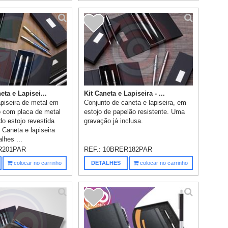
ta e Lapisei...
Kit Caneta e Lapiseira - ...
apiseira de metal em
Conjunto de caneta e lapiseira, em
o com placa de metal
estojo de papelão resistente. Uma
 do estojo revestida
gravação já inclusa.
Caneta e lapiseira
lhes ...
R201PAR
REF.:
10BRER182PAR
colocar no carrinho
DETALHES
colocar no carrinho