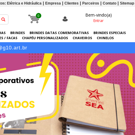
os: Elétrica e Hidráulica
Empresa
Clientes
Parceiros
Contato
Sitemap
Bem-vindo(a)
0
Entrar
HAS
BRINDES
BRINDES DATAS COMEMORATIVAS
BRINDES ESPECIAIS
S / FACAS
CHAPÉU PERSONALIZADOS
CHAVEIROS
CHINELOS
ERSONALIZADAS
GRÁFICA
GUARDA-CHUVAS
KITS
LANÇAMENTOS
@g10.art.br