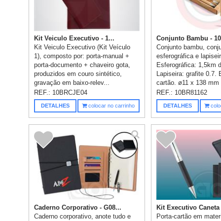
Kit Veiculo Executivo - 1...
Conjunto Bambu - 10
Kit Veiculo Executivo (Kit Veículo
Conjunto bambu, conj
1), composto por: porta-manual +
esferográfica e lapise
porta-documento + chaveiro gota,
Esferográfica: 1,5km d
produzidos em couro sintético,
Lapiseira: grafite 0.7.
gravação em baixo-relev...
cartão. ø11 x 138 mm -
REF.:
10BRCJE04
REF.:
10BR81162
DETALHES
colocar no carrinho
DETALHES
colo
Caderno Corporativo - G08...
Kit Executivo Caneta 
Caderno corporativo, anote tudo e
Porta-cartão em materi