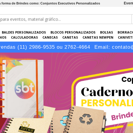
Event
a forma de Brindes como: Conjuntos Executivos Personalizados
BALDES PERSONALIZADOS
BLOCOS PERSONALIZADOS
BOLSAS
BORRAC
NOS
CALCULADORAS
CANECAS
CANETAS
CANETAS NEWPEN
CANIVETE
POS
ELETRÔNICOS
EMBALAGENS
ESCRITÓRIO
EVENTOS
GARRAFAS P
vendas (11) 2986-9535 ou 2762-4664
Email:
contato
LÁPIS