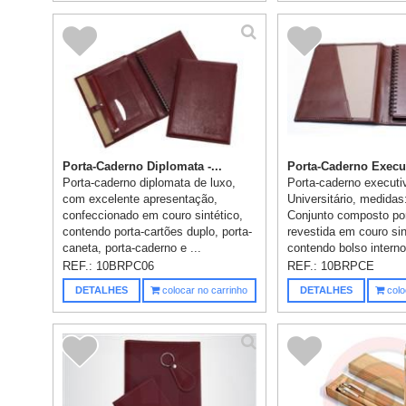
Porta-Caderno Diplomata -...
Porta-Caderno Executi
Porta-caderno diplomata de luxo,
Porta-caderno executi
com excelente apresentação,
Universitário, medida
confeccionado em couro sintético,
Conjunto composto po
contendo porta-cartões duplo, porta-
revestida em couro sin
caneta, porta-caderno e ...
contendo bolso interno
cartões,...
REF.:
10BRPC06
REF.:
10BRPCE
DETALHES
colocar no carrinho
DETALHES
colo