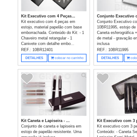
Kit Executivo com 4 Peças...
Conjunto Executivo c
Kit executivo com 4 peças em
Conjunto Executivo c
estojo, material papelão com base
10BR11995, estojo de 
emborrachada. Conteúdo do Kit: - 1
Caneta esferográfica +
Chaveiro metal retangular - 1
de metal - gravação e
Canivete com detalhe embo...
inclusa
REF.:
10BR12401
REF.:
10BR11995
DETALHES
colocar no carrinho
DETALHES
colo
Kit Caneta e Lapiseira - ...
Kit Executivo com 3 
Conjunto de caneta e lapiseira em
Kit executivo com 3 p
estojo de papelão resistente. Uma
Conteúdo: - Caneta Se