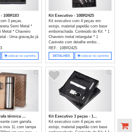
o - 10BR183
Kit Executivo - 10BR2425
 com 3 peças.
Kit executivo com 4 peças em
aneta Semi Metal *
estojo, material papelão com base
i Metal * Chaveiro
emborrachada. Conteúdo do Kit: * 1
etal - Uma gravação já
Chaveiro metal retangular * 1
Canivete com detalhe embo...
3
REF.:
10BR2425
colocar no carrinho
DETALHES
colocar no carrinho
afa térmica ...
Kit Executivo 3 peças - 1...
esente com garrafa
Kit executivo com 4 peças em
ço inox 1L com tampa
estojo, material papelão com base