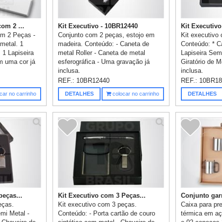
om 2 ...
Kit Executivo - 10BR12440
Kit Executiv
om 2 Peças -
Conjunto com 2 peças, estojo em
Kit executivo
metal. 1
madeira. Conteúdo: - Caneta de
Conteúdo: * C
 1 Lapiseira
metal Roller - Caneta de metal
Lapiseira Sem
m uma cor já
esferográfica - Uma gravação já
Giratório de M
inclusa.
inclusa.
REF.:
10BR12440
REF.:
10BR18
car no carrinho
DETALHES
colocar no carrinho
DETALHES
peças...
Kit Executivo com 3 Peças...
Conjunto garr
eças.
Kit executivo com 3 peças.
Caixa para pr
mi Metal -
Conteúdo: - Porta cartão de couro
térmica em a