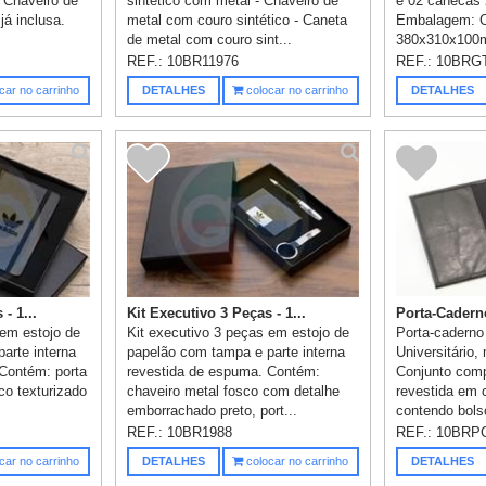
- Chaveiro de
sintético com metal - Chaveiro de
e 02 canecas 
já inclusa.
metal com couro sintético - Caneta
Embalagem: Ca
de metal com couro sint...
380x310x100m
REF.:
10BR11976
REF.:
10BRG
car no carrinho
DETALHES
colocar no carrinho
DETALHES
- 1...
Kit Executivo 3 Peças - 1...
Porta-Cadern
 em estojo de
Kit executivo 3 peças em estojo de
Porta-caderno
arte interna
papelão com tampa e parte interna
Universitário
Contém: porta
revestida de espuma. Contém:
Conjunto comp
ico texturizado
chaveiro metal fosco com detalhe
revestida em c
emborrachado preto, port...
contendo bolso
cartões...
REF.:
10BR1988
REF.:
10BRP
car no carrinho
DETALHES
colocar no carrinho
DETALHES