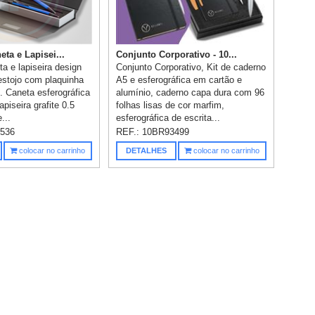
ta e Lapisei...
Conjunto Corporativo - 10...
a e lapiseira design
Conjunto Corporativo, Kit de caderno
 estojo com plaquinha
A5 e esferográfica em cartão e
. Caneta esferográfica
alumínio, caderno capa dura com 96
apiseira grafite 0.5
folhas lisas de cor marfim,
...
esferográfica de escrita...
536
REF.:
10BR93499
colocar no carrinho
DETALHES
colocar no carrinho