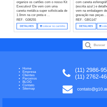
organize os cartões com o nosso Kit
com caneta esferográfi
Executivo! Ele vem com uma
(escrita azul ) e detal
caneta metálica super sofisticada de
vem na embalagem de 
1.0mm na cor preta e ...
gravação nas peças...
REF.:
G08255
REF.:
GBG147
DETALHES
colocar no carrinho
DETALHES
colo
Home
(11) 2986-9
Empresa
Clientes
(11) 2762-4
Parceiros
BLOG
Contato
Sitemap
contato@g10.ar