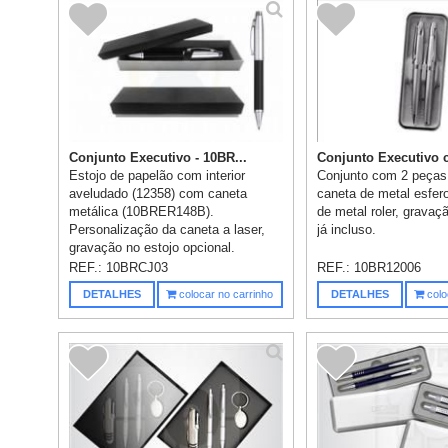
Conjunto Executivo - 10BR...
Conjunto Executivo c
Estojo de papelão com interior
Conjunto com 2 peças 
aveludado (12358) com caneta
caneta de metal esfer
metálica (10BRER148B).
de metal roler, grava
Personalização da caneta a laser,
já incluso.
gravação no estojo opcional.
REF.:
10BRCJ03
REF.:
10BR12006
DETALHES
colocar no carrinho
DETALHES
colo