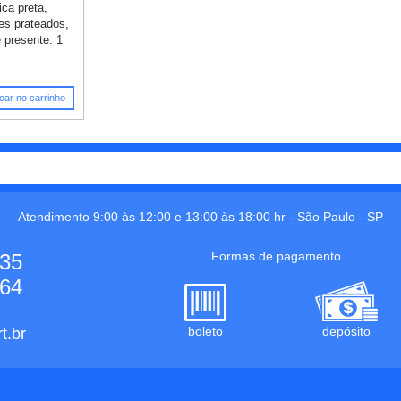
ca preta,
hes prateados,
presente. 1
car no carrinho
Atendimento 9:00 às 12:00 e 13:00 às 18:00 hr -
São Paulo
-
SP
Formas de pagamento
535
664
boleto
depósito
t.br