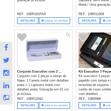
gravação já inclusa.
Lapiseira Semi Metal 
Metal / Uma gravação 
REF.:
10BR181PAR
REF.:
10BR11908
DETALHES
colocar no carrinho
DETALHES
colo
Conjunto Executivo com 2 ...
Kit Executivo 3 Peças 
Conjunto com 2 peças e estojo de
Kit executivo 3 peças
Napa. 1 Caneta metal com detalhes
papelão com tampa e p
prata + 1 Lapiseira metal com
revestida de espuma. 
detalhes prata, Gravação em 01 cor
cartão de couro sintét
já inclusa.
com detalhes ...
REF.:
10BR12042
REF.:
10BR998
DETALHES
colocar no carrinho
DETALHES
colo