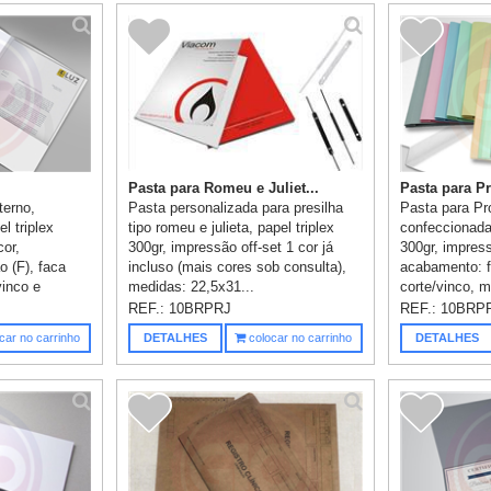
Pasta para Romeu e Juliet...
Pasta para Pr
terno,
Pasta personalizada para presilha
Pasta para Pr
l triplex
tipo romeu e julieta, papel triplex
confeccionada
cor,
300gr, impressão off-set 1 cor já
300gr, impres
 (F), faca
incluso (mais cores sob consulta),
acabamento: f
vinco e
medidas: 22,5x31...
corte/vinco, 
REF.:
10BRPRJ
REF.:
10BRP
car no carrinho
DETALHES
colocar no carrinho
DETALHES