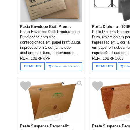
Pasta Envelope Kraft Pron...
Porta Diploma - 10B
Pasta Envelope Kraft Prontuario de
Porta Diploma Person
Funcionário com Aba,
Dura, revestido em pe
confeccionada em papel kraft 300gr,
impressão em 1 cor já 
impressão em 1 cor já incluso,
em papel off-set/cam
acabamento: faca, corte/vinco e ...
impressão. Fitas de ce
REF.:
10BRPKPF
REF.:
10BRPC003
DETALHES
colocar no carrinho
DETALHES
colo
Pasta Suspensa Personaliz...
Pasta Suspensa Perso