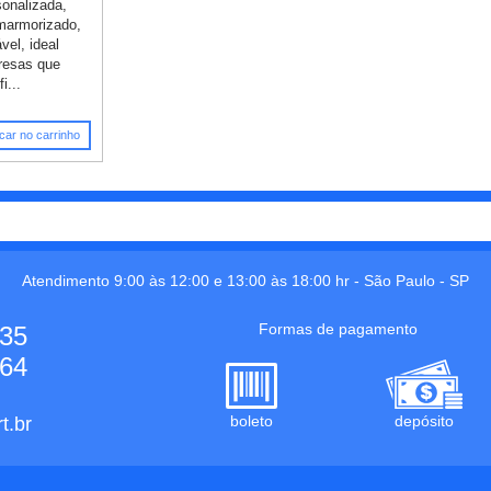
onalizada,
 marmorizado,
vel, ideal
presas que
i...
car no carrinho
Atendimento 9:00 às 12:00 e 13:00 às 18:00 hr -
São Paulo
-
SP
Formas de pagamento
535
664
boleto
depósito
t.br