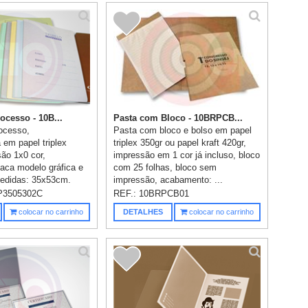
ocesso - 10B...
Pasta com Bloco - 10BRPCB...
ocesso,
Pasta com bloco e bolso em papel
 em papel triplex
triplex 350gr ou papel kraft 420gr,
são 1x0 cor,
impressão em 1 cor já incluso, bloco
aca modelo gráfica e
com 25 folhas, bloco sem
medidas: 35x53cm.
impressão, acabamento: ...
P3505302C
REF.:
10BRPCB01
colocar no carrinho
DETALHES
colocar no carrinho