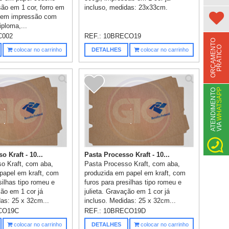
são em 1 cor, forro em
incluso, medidas: 23x33cm.
 sem impressão com
iploma,...
C002
REF.:
10BRECO19
O
R
Ç
A
M
E
N
T
O
P
R
Á
T
I
C
O
colocar no carrinho
DETALHES
colocar no carrinho
WHATSAPP
A
T
N
D
I
M
E
N
T
O
V
I
A
E
o Kraft - 10...
Pasta Processo Kraft - 10...
o Kraft, com aba,
Pasta Processo Kraft, com aba,
papel em kraft, com
produzida em papel em kraft, com
silhas tipo romeu e
furos para presilhas tipo romeu e
ção em 1 cor já
julieta. Gravação em 1 cor já
das: 25 x 32cm...
incluso. Medidas: 25 x 32cm...
CO19C
REF.:
10BRECO19D
colocar no carrinho
DETALHES
colocar no carrinho