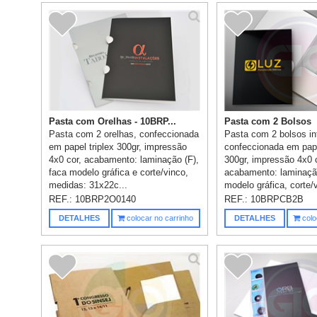
Pasta com Orelhas - 10BRP...
Pasta com 2 Bolsos
Pasta com 2 orelhas, confeccionada
Pasta com 2 bolsos in
em papel triplex 300gr, impressão
confeccionada em pape
4x0 cor, acabamento: laminação (F),
300gr, impressão 4x0 
faca modelo gráfica e corte/vinco,
acabamento: laminação
medidas: 31x22c...
modelo gráfica, corte/
colagem,...
REF.:
10BRP2O0140
REF.:
10BRPCB2B
DETALHES
colocar no carrinho
DETALHES
colo