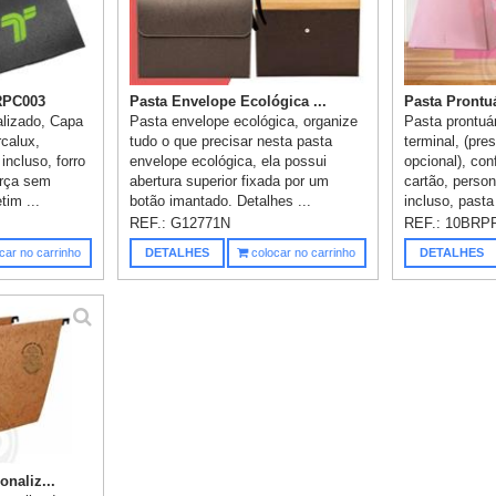
RPC003
Pasta Envelope Ecológica ...
Pasta Prontuá
alizado, Capa
Pasta envelope ecológica, organize
Pasta prontuár
rcalux,
tudo o que precisar nesta pasta
terminal, (pres
incluso, forro
envelope ecológica, ela possui
opcional), co
urça sem
abertura superior fixada por um
cartão, person
tim ...
botão imantado. Detalhes ...
incluso, pasta
REF.:
G12771N
REF.:
10BRP
car no carrinho
DETALHES
colocar no carrinho
DETALHES
naliz...