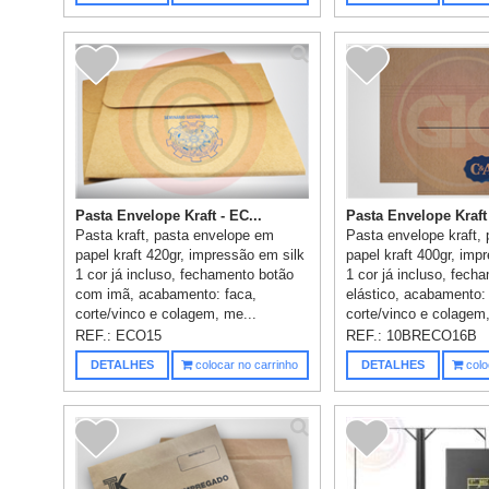
Pasta Envelope Kraft - EC...
Pasta Envelope Kraft 
Pasta kraft, pasta envelope em
Pasta envelope kraft,
papel kraft 420gr, impressão em silk
papel kraft 400gr, imp
1 cor já incluso, fechamento botão
1 cor já incluso, fec
com imã, acabamento: faca,
elástico, acabamento:
corte/vinco e colagem, me...
corte/vinco e colagem,
REF.:
ECO15
REF.:
10BRECO16B
DETALHES
colocar no carrinho
DETALHES
colo