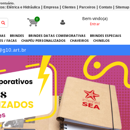
rontuário.
os: Elétrica e Hidráulica
Empresa
Clientes
Parceiros
Contato
Sitemap
Bem-vindo(a)
0
Entrar
HAS
BRINDES
BRINDES DATAS COMEMORATIVAS
BRINDES ESPECIAIS
S / FACAS
CHAPÉU PERSONALIZADOS
CHAVEIROS
CHINELOS
ERSONALIZADAS
GRÁFICA
GUARDA-CHUVAS
KITS
LANÇAMENTOS
@g10.art.br