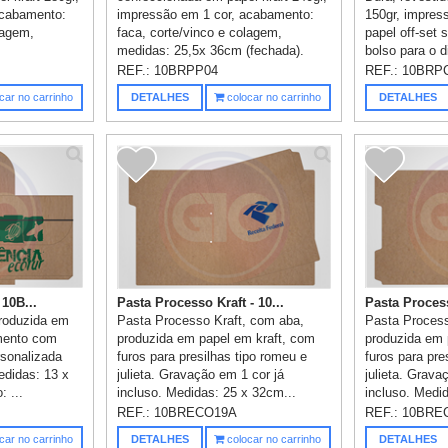
acabamento:
impressão em 1 cor, acabamento:
150gr, impres
lagem,
faca, corte/vinco e colagem,
papel off-set
medidas: 25,5x 36cm (fechada).
bolso para o d
REF.:
10BRPP04
REF.:
10BRP
car no carrinho
DETALHES
colocar no carrinho
DETALHES
 10B...
Pasta Processo Kraft - 10...
Pasta Process
produzida em
Pasta Processo Kraft, com aba,
Pasta Process
amento com
produzida em papel em kraft, com
produzida em 
rsonalizada
furos para presilhas tipo romeu e
furos para pre
edidas: 13 x
julieta. Gravação em 1 cor já
julieta. Grava
 ...
incluso. Medidas: 25 x 32cm...
incluso. Medi
REF.:
10BRECO19A
REF.:
10BRE
car no carrinho
DETALHES
colocar no carrinho
DETALHES