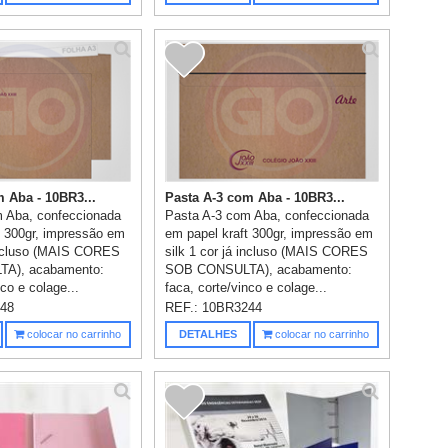
m Aba - 10BR3...
Pasta A-3 com Aba - 10BR3...
 Aba, confeccionada
Pasta A-3 com Aba, confeccionada
t 300gr, impressão em
em papel kraft 300gr, impressão em
 incluso (MAIS CORES
silk 1 cor já incluso (MAIS CORES
A), acabamento:
SOB CONSULTA), acabamento:
nco e colage...
faca, corte/vinco e colage...
48
REF.:
10BR3244
colocar no carrinho
DETALHES
colocar no carrinho