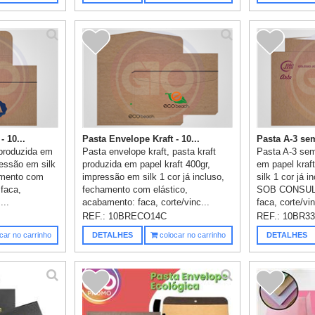
- 10...
Pasta Envelope Kraft - 10...
Pasta A-3 se
 produzida em
Pasta envelope kraft, pasta kraft
Pasta A-3 sem
ressão em silk
produzida em papel kraft 400gr,
em papel kraf
hamento com
impressão em silk 1 cor já incluso,
silk 1 cor já
 faca,
fechamento com elástico,
SOB CONSULT
...
acabamento: faca, corte/vinc...
faca, corte/vi
REF.:
10BRECO14C
REF.:
10BR33
car no carrinho
DETALHES
colocar no carrinho
DETALHES