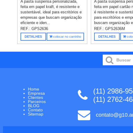
A pasta suspensa personalizada,
A pasta suspensa pers
feita em papel kraft, é resistente e
feita em papel cartão
sustentável, ideal para escritórios e
é resistente e sustentá
empresas que buscam organização
para escritórios e em
eficiente e iden...
buscam organização ef
REF.:
GPS2636
REF.:
GPS2636M
DETALHES
colocar no carrinho
DETALHES
colo
Home
(11) 2986-9
Empresa
Clientes
(11) 2762-4
Parceiros
BLOG
Contato
Sitemap
contato@g10.ar