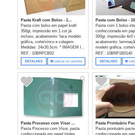
Pasta Kraft com Bolso - 1...
Pasta com Bolso - 1
Pasta com bolso em papel kraft
Pasta com 1 bolso int
350gr, impressão em 1 cor já
confeccionada em pape
incluso, acabamento: faca modelo
300gr, impressão 4x0 
gráfica, corte/vinco e colagem.
acabamento: laminação
Medidas: 24x30,5cm. * IMAGEM I...
modelo gráfica, corte/
colagem, ...
REF.:
10BRPCB02
REF.:
10BRP1B0140
DETALHES
colocar no carrinho
DETALHES
colo
Pasta Processo com Visor ...
Pasta Prontuário Paci
Pasta Processo com Visor, pasta
Pasta prontuário pacie
confeccionada em papel triplex
confeccionada em pape