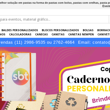
elhor solução em pastas na forma de pastas com bolso, pastas com orelhas, pasta p
Event
BALDES PERSONALIZADOS
BLOCOS PERSONALIZADOS
BOLSAS
BORRAC
NOS
CALCULADORAS
CANECAS
CANETAS
CANETAS NEWPEN
CANIVETE
POS
ELETRÔNICOS
EMBALAGENS
ESCRITÓRIO
EVENTOS
GARRAFAS P
vendas (11) 2986-9535 ou 2762-4664
Email:
contato
LÁPIS