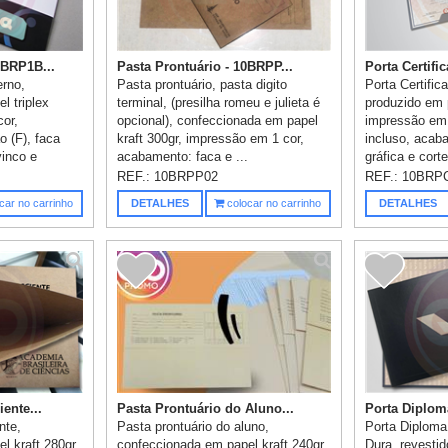
0BRP1B...
Pasta Prontuário - 10BRPP...
Porta Certifi
erno,
Pasta prontuário, pasta digito
Porta Certifi
l triplex
terminal, (presilha romeu e julieta é
produzido em 
cor,
opcional), confeccionada em papel
impressão em o
 (F), faca
kraft 300gr, impressão em 1 cor,
incluso, acab
vinco e
acabamento: faca e ...
gráfica e cort
REF.:
10BRPP02
REF.:
10BRP
car no carrinho
DETALHES
colocar no carrinho
DETALHES
ente...
Pasta Prontuário do Aluno...
Porta Diplom
nte,
Pasta prontuário do aluno,
Porta Diploma
l kraft 280gr,
confeccionada em papel kraft 240gr,
Dura, revesti