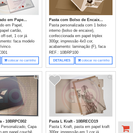
cado em Pape...
Pasta com Bolso de Encaix...
cado em Papel,
Pasta personalizada com 1 bolso
papel cartão,
interno (bolso de encaixe),
ff-set, 1 cor já
confeccionada em papel triplex
amento: faca modelo
300gr, impressão 4x0 cor,
e/vinco.
acabamento: laminação (F), faca
modelo...
C001
REF.:
10BRP100
colocar no carrinho
DETALHES
colocar no carrinho
a - 10BRPC002
Pasta L Kraft - 10BRECO19
 Personalizado, Capa
Pasta L Kraft, pasta em papel kraft
do em papel couchê
300gr, impressão em 1 cor já