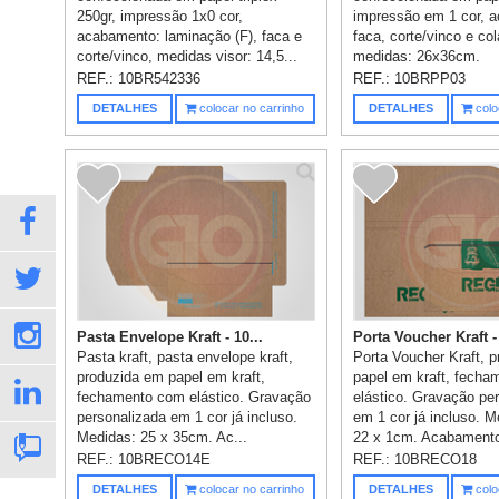
250gr, impressão 1x0 cor,
impressão em 1 cor, 
acabamento: laminação (F), faca e
faca, corte/vinco e co
corte/vinco, medidas visor: 14,5...
medidas: 26x36cm.
REF.:
10BR542336
REF.:
10BRPP03
DETALHES
colocar no carrinho
DETALHES
colo
Pasta Envelope Kraft - 10...
Porta Voucher Kraft -
Pasta kraft, pasta envelope kraft,
Porta Voucher Kraft, 
produzida em papel em kraft,
papel em kraft, fech
fechamento com elástico. Gravação
elástico. Gravação pe
personalizada em 1 cor já incluso.
em 1 cor já incluso. M
Medidas: 25 x 35cm. Ac...
22 x 1cm. Acabamento:
REF.:
10BRECO14E
REF.:
10BRECO18
DETALHES
colocar no carrinho
DETALHES
colo