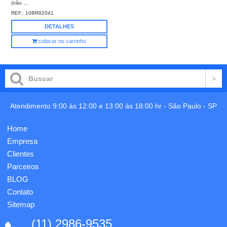
(não ...
REF.:
10BR92041
DETALHES
colocar no carrinho
Atendimento 9:00 às 12:00 e 13:00 às 18:00 hr -
São Paulo
-
SP
Home
Empresa
Clientes
Parceiros
BLOG
Contato
Sitemap
(11) 2986-9535