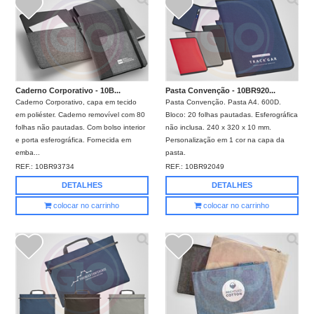
Caderno Corporativo - 10B...
Pasta Convenção - 10BR920...
Caderno Corporativo, capa em tecido
Pasta Convenção. Pasta A4. 600D.
em poliéster. Caderno removível com 80
Bloco: 20 folhas pautadas. Esferográfica
folhas não pautadas. Com bolso interior
não inclusa. 240 x 320 x 10 mm.
e porta esferográfica. Fornecida em
Personalização em 1 cor na capa da
emba...
pasta.
REF.:
10BR93734
REF.:
10BR92049
DETALHES
DETALHES
colocar no carrinho
colocar no carrinho