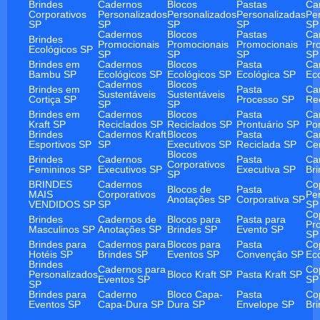
Brindes
Cadernos
Blocos
Pastas
Ca
Corporativos
Personalizados
Personalizados
Personalizadas
Pe
SP
SP
SP
SP
SP
Cadernos
Blocos
Pastas
Ca
Brindes
Promocionais
Promocionais
Promocionais
Pr
Ecológicos SP
SP
SP
SP
SP
Brindes em
Cadernos
Blocos
Pasta
Ca
Bambu SP
Ecológicos SP
Ecológicos SP
Ecológica SP
Ec
Cadernos
Blocos
Brindes em
Pasta
Ca
Sustentáveis
Sustentáveis
Cortiça SP
Processo SP
Re
SP
SP
Brindes em
Cadernos
Blocos
Pasta
Ca
Kraft SP
Reciclados SP
Reciclados SP
Prontuário SP
Po
Brindes
Cadernos Kraft
Blocos
Pasta
Ca
Esportivos SP
SP
Executivos SP
Reciclada SP
Ce
Blocos
Brindes
Cadernos
Pasta
Ca
Corporativos
Femininos SP
Executivos SP
Executiva SP
Br
SP
BRINDES
Cadernos
Co
Blocos de
Pasta
MAIS
Corporativos
Pe
Anotações SP
Corporativa SP
VENDIDOS SP
SP
SP
Co
Brindes
Cadernos de
Blocos para
Pasta para
Pr
Masculinos SP
Anotações SP
Brindes SP
Evento SP
SP
Brindes para
Cadernos para
Blocos para
Pasta
Co
Hotéis SP
Brindes SP
Eventos SP
Convenção SP
Ec
Brindes
Cadernos para
Co
Personalizados
Bloco Kraft SP
Pasta Kraft SP
Eventos SP
SP
SP
Brindes para
Caderno
Bloco Capa-
Pasta
Co
Eventos SP
Capa-Dura SP
Dura SP
Envelope SP
Br