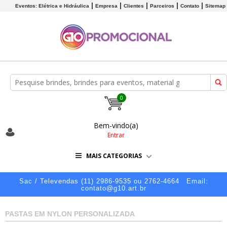
Eventos: Elétrica e Hidráulica
Empresa
Clientes
Parceiros
Contato
Sitemap
0
Bem-vindo(a)
Entrar
MAIS CATEGORIAS
Sac / Televendas (11) 2986-9535 ou 2762-4664
Email:
contato@g10.art.br
PASTAS EM NYLON PERSONALIZADA