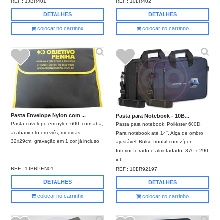
REF.:
10BR401
REF.:
10BR402
DETALHES
DETALHES
colocar no carrinho
colocar no carrinho
Pasta Envelope Nylon com ...
Pasta para Notebook - 10B...
Pasta envelope em nylon 600, com aba,
Pasta para notebook. Poliéster 600D.
acabamento em viés, medidas:
Para notebook até 14''. Alça de ombro
32x29cm, gravação em 1 cor já incluso.
ajustável. Bolso frontal com zíper.
Interior forrado e almofadado. 370 x 290
x 6...
REF.:
10BRPEN01
REF.:
10BR92197
DETALHES
DETALHES
colocar no carrinho
colocar no carrinho