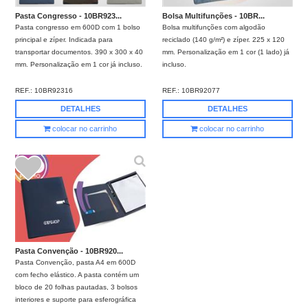
Pasta Congresso - 10BR923...
Bolsa Multifunções - 10BR...
Pasta congresso em 600D com 1 bolso
Bolsa multifunções com algodão
principal e zíper. Indicada para
reciclado (140 g/m²) e zíper. 225 x 120
transportar documentos. 390 x 300 x 40
mm. Personalização em 1 cor (1 lado) já
mm. Personalização em 1 cor já incluso.
incluso.
REF.:
10BR92316
REF.:
10BR92077
DETALHES
DETALHES
colocar no carrinho
colocar no carrinho
Pasta Convenção - 10BR920...
Pasta Convenção, pasta A4 em 600D
com fecho elástico. A pasta contém um
bloco de 20 folhas pautadas, 3 bolsos
interiores e suporte para esferográfica